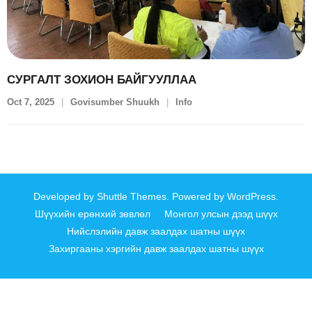
СУРГАЛТ ЗОХИОН БАЙГУУЛЛАА
Oct 7, 2025
Govisumber Shuukh
Info
Developed by
Shuttle Themes
. Powered by
WordPress
.
Шүүхийн ерөнхий зөвлөл
Монгол улсын дээд шүүх
Нийслэлийн давж заалдах шатны шүүх
Захиргааны хэргийн давж заалдах шатны шүүх