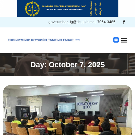
Skip
to
content
govisumber_tg@shuukh.mn | 7054-3485
Day:
October 7, 2025