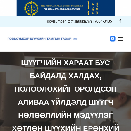
Skip
to
content
govisumber_tg@shuukh.mn | 7054-3485
ШҮҮГЧИЙН ХАРААТ БУС
БАЙДАЛД ХАЛДАХ,
НӨЛӨӨЛӨХИЙГ ОРОЛДСОН
АЛИВАА ҮЙЛДЭЛД ШҮҮГЧ
НӨЛӨӨЛЛИЙН МЭДҮҮЛЭГ
ХӨТЛӨН ШҮҮХИЙН ЕРӨНХИЙ