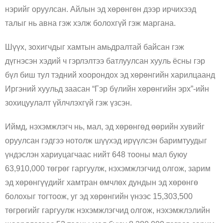
нэрийг оруулсан. Айлын эд хөрөнгөн дээр ирчихээд
талыг нь авна гэж хэлж болохгүй гэж маргана.
Шүүх, зохигчдыг хамтын амьдралтай байсан гэж
дүгнэсэн хэдий ч гэрлэлтээ батлуулсан хууль ёсны гэр
бүл биш тул тэдний хоорондох эд хөрөнгийн харилцаанд
Иргэний хуульд заасан “Гэр бүлийн хөрөнгийн эрх”-ийн
зохицуулалт үйлчлэхгүй гэж үзсэн.
Иймд, нэхэмжлэгч нь, мал, эд хөрөнгөд өөрийн хувийг
оруулсан гэдгээ нотолж шүүхэд ирүүлсэн баримтуудыг
үндэслэн хариуцагчаас нийт 648 тооны мал буюу
63,910,000 төгрөг гаргуулж, нэхэмжлэгчид олгож, зарим
эд хөрөнгүүдийг хамтран өмчлөх дундын эд хөрөнгө
болохыг тогтоож, уг эд хөрөнгийн үнээс 15,303,500
төгрөгийг гаргуулж нэхэмжлэгчид олгож, нэхэмжлэлийн