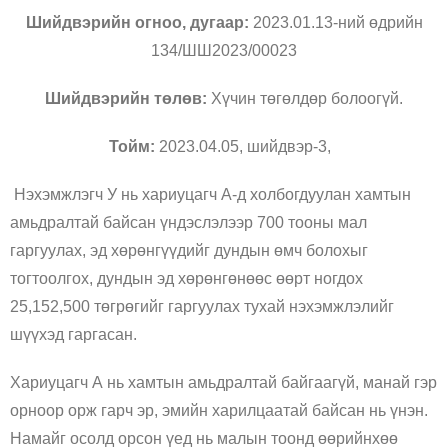
Шийдвэрийн огноо, дугаар:
2023.01.13-ний өдрийн
134/ШШ2023/00023
Шийдвэрийн төлөв:
Хүчин төгөлдөр болоогүй.
Тойм:
2023.04.05, шийдвэр-3,
Нэхэмжлэгч У нь хариуцагч А-д холбогдуулан хамтын
амьдралтай байсан үндэслэлээр 700 тооны мал
гаргуулах, эд хөрөнгүүдийг дундын өмч болохыг
тогтоолгох, дундын эд хөрөнгөнөөс өөрт ногдох
25,152,500 төгрөгийг гаргуулах тухай нэхэмжлэлийг
шүүхэд гаргасан.
Хариуцагч А нь хамтын амьдралтай байгаагүй, манай гэр
орноор орж гарч эр, эмийн харилцаатай байсан нь үнэн.
Намайг осолд орсон үед нь малын тоонд өөрийнхөө