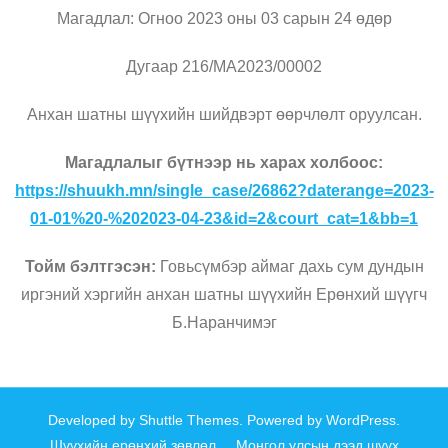
Магадлал: Огноо 2023 оны 03 сарын 24 өдөр
Дугаар 216/МА2023/00002
Анхан шатны шүүхийн шийдвэрт өөрчлөлт оруулсан.
Магадлалыг бүтнээр нь харах холбоос:
https://shuukh.mn/single_case/26862?daterange=2023-
01-01%20-%202023-04-23&id=2&court_cat=1&bb=1
Тойм бэлтгэсэн:
Говьсүмбэр аймаг дахь сум дундын
иргэний хэргийн анхан шатны шүүхийн Ерөнхий шүүгч
Б.Наранчимэг
Developed by
Shuttle Themes
. Powered by
WordPress
.
Шүүхийн ерөнхий зөвлөл
Монгол улсын дээд шүүх