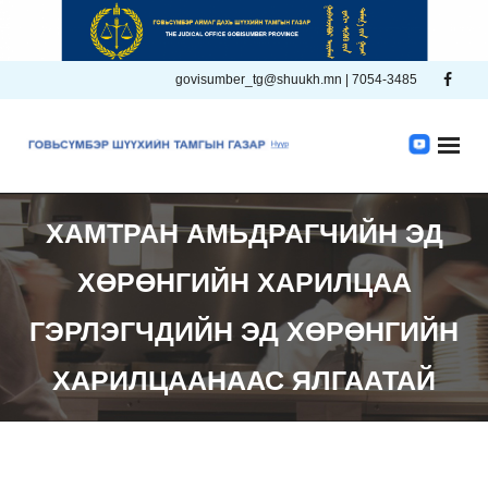
Skip
to
content
govisumber_tg@shuukh.mn | 7054-3485
ХАМТРАН АМЬДРАГЧИЙН ЭД
ХӨРӨНГИЙН ХАРИЛЦАА
ГЭРЛЭГЧДИЙН ЭД ХӨРӨНГИЙН
ХАРИЛЦААНААС ЯЛГААТАЙ