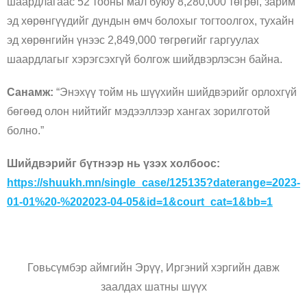
шаардлагаас 52 тооны мал буюу 8,280,000 төгрөг, зарим
эд хөрөнгүүдийг дундын өмч болохыг тогтоолгох, тухайн
эд хөрөнгийн үнээс 2,849,000 төгрөгийг гаргуулах
шаардлагыг хэрэгсэхгүй болгож шийдвэрлэсэн байна.
Санамж:
“Энэхүү тойм нь шүүхийн шийдвэрийг орлохгүй
бөгөөд олон нийтийг мэдээллээр хангах зорилготой
болно.”
Шийдвэрийг бүтнээр нь үзэх холбоос:
https://shuukh.mn/single_case/125135?daterange=2023-
01-01%20-%202023-04-05&id=1&court_cat=1&bb=1
Говьсүмбэр аймгийн Эрүү, Иргэний хэргийн давж
заалдах шатны шүүх