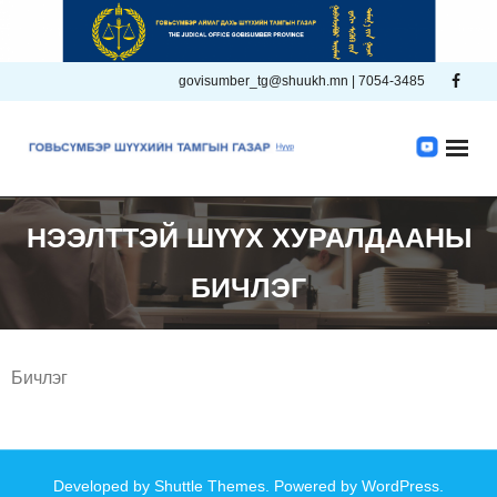
Skip
to
content
govisumber_tg@shuukh.mn | 7054-3485
НЭЭЛТТЭЙ ШҮҮХ ХУРАЛДААНЫ
БИЧЛЭГ
Бичлэг
Developed by
Shuttle Themes
. Powered by
WordPress
.