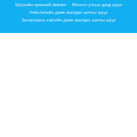
Шүүхийн ерөнхий зөвлөл
Монгол улсын дээд шүүх
Нийслэлийн давж заалдах шатны шүүх
Захиргааны хэргийн давж заалдах шатны шүүх