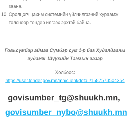
заана.
Оролцогч цахим системийн үйлчилгээний хураамж
төлснөөр тендер илгээх эрхтэй байна.
Говьсүмбэр аймаг Сүмбэр сум 1-р баг Худалдааны
гудамж Шүүхийн Тамгын газар
Холбоос:
https://user.tender.gov.mn/mn/client/detail/1587573504254
govisumber_tg@shuukh.mn,
govisumber_nybo@shuukh.mn