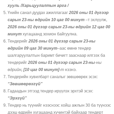
хууль /Харьцуулалтын арга /
Үнийн санал дуудах ажиллагааг
2026 оны 01 дүгээр
сарын 23-ны өдрийн 10 цаг 00 минут
–т эхлүүлж,
2026 оны 01 дүгээр сарын 23-ны өдрийн 12 цаг 00
минут
хугацаанд зохион байгуулна.
Тендерийг
2026 оны 01 дүгээр сарын 23-ны
өдрийн 09 цаг 30 минут
–аас өмнө тендер
шалгаруулалтын баримт бичигт зааснаар илгээх ба
тендерийг
2026 оны 01 дүгээр сарын 23-ны
-ны
өдрийн
, [10 цаг 00 минут]
-т
нээнэ.
Тендерийн хувилбарт саналыг зөвшөөрөх эсэх:
“Зөвшөөрөхгүй”
Гадаадын этгээд тендер ирүүлэх эрхтэй эсэх:
“Эрхгүй”
Тендер нь түүнийг нээснээс хойш ажлын 30 ба түүнээс
дээш өдрийн хугацаанд хүчинтэй байхаар тендерт