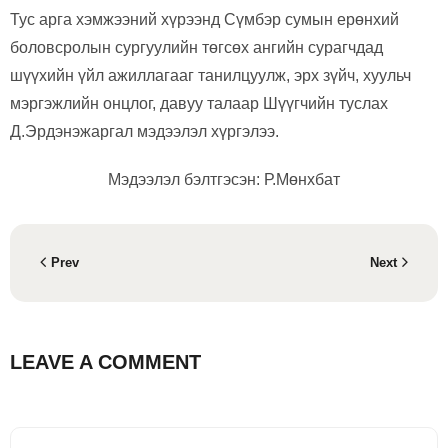
Тус арга хэмжээний хүрээнд Сүмбэр сумын ерөнхий
боловсролын сургуулийн төгсөх ангийн сурагчдад
шүүхийн үйл ажиллагааг танилцуулж, эрх зүйч, хуульч
мэргэжлийн онцлог, давуу талаар Шүүгчийн туслах
Д.Эрдэнэжаргал мэдээлэл хүргэлээ.
Мэдээлэл бэлтгэсэн: Р.Мөнхбат
Prev
Next
LEAVE A COMMENT