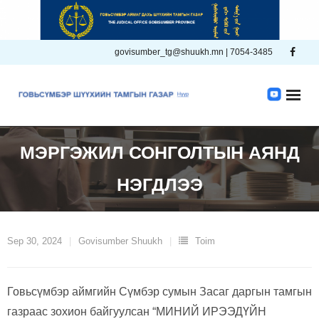
Skip
to
content
govisumber_tg@shuukh.mn | 7054-3485
МЭРГЭЖИЛ СОНГОЛТЫН АЯНД
НЭГДЛЭЭ
Sep 30, 2024
Govisumber Shuukh
Toim
Говьсүмбэр аймгийн Сүмбэр сумын Засаг даргын тамгын
газраас зохион байгуулсан “МИНИЙ ИРЭЭДҮЙН