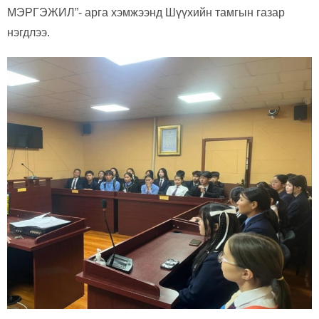
МЭРГЭЖИЛ”- арга хэмжээнд Шүүхийн тамгын газар
нэгдлээ.