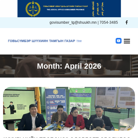
Skip
to
content
govisumber_tg@shuukh.mn | 7054-3485
Month:
April 2026