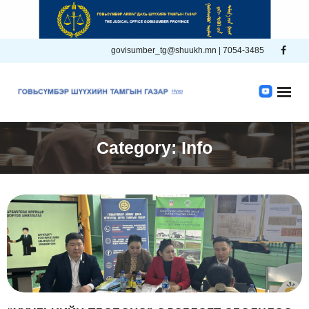
Skip
to
content
govisumber_tg@shuukh.mn | 7054-3485
Category:
Info