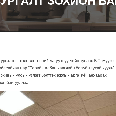
УРГАЛТ ЗОХИОН Б
сургалтын төлөвлөгөөний дагуу шүүгчийн туслах Б.Тэмүүжин
асайхан нар “Төрийн албан хаагчийн ёс зүйн тухай хууль”
рхивын улсын үзлэгт бэлтгэх ажлын арга зүй, анхаарах
ион байгууллаа.