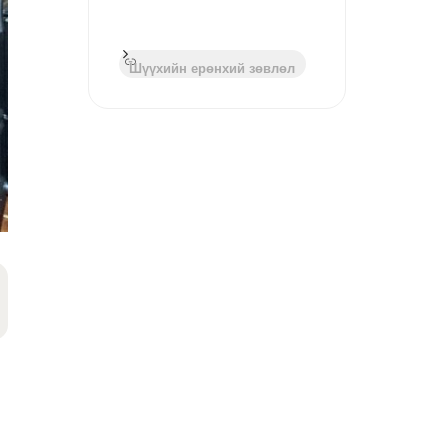
Шүүхийн ерөнхий зөвлөл