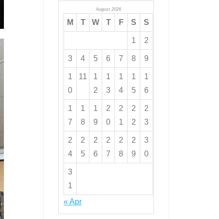
August 2026
M
T
W
T
F
S
S
1
2
3
4
5
6
7
8
9
1
11
1
1
1
1
1
0
2
3
4
5
6
1
1
1
2
2
2
2
7
8
9
0
1
2
3
2
2
2
2
2
2
3
4
5
6
7
8
9
0
3
1
« Apr