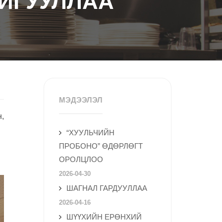
АЙГУУЛЛАА
МЭДЭЭЛЭЛ
,
“ХУУЛЬЧИЙН
ПРОБОНО” ӨДӨРЛӨГТ
ОРОЛЦЛОО
2026-04-30
ШАГНАЛ ГАРДУУЛЛАА
2026-04-16
ШҮҮХИЙН ЕРӨНХИЙ