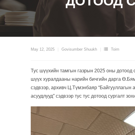
ДОТООД С
May 12, 2025
Govisumber Shuukh
Toim
Тус шүүхийн тамгын газрын 2025 оны дотоод 
шүүх хуралдааны нарийн бичгийн дарга Ө.Бямб
сэдвээр, архивч Ц.Түмэнбаяр “Байгууллагын а
асуудлууд” сэдвээр тус тус дотоод сургалт зох