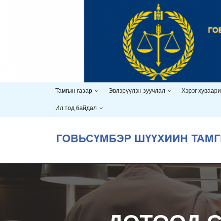
Skip
to
content
Тамгын газар
Эвлэрүүлэн зуучлал
Хэрэг хуваар
Ил тод байдал