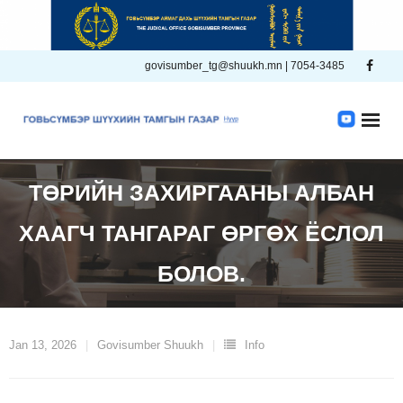
Skip
to
content
govisumber_tg@shuukh.mn | 7054-3485
ТӨРИЙН ЗАХИРГААНЫ АЛБАН
ХААГЧ ТАНГАРАГ ӨРГӨХ ЁСЛОЛ
БОЛОВ.
Jan 13, 2026
Govisumber Shuukh
Info