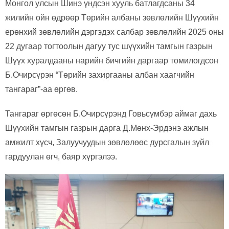
Монгол улсын Шинэ үндсэн хууль батлагдсаны 34
жилийн ойн өдрөөр Төрийн албаны зөвлөлийн Шүүхийн
ерөнхий зөвлөлийн дэргэдэх салбар зөвлөлийн 2025 оны
22 дугаар тогтоолын дагуу тус шүүхийн тамгын газрын
Шүүх хуралдааны нарийн бичгийн даргаар томилогдсон
Б.Очирсүрэн “Төрийн захиргааны албан хаагчийн
тангараг”-аа өргөв.
Тангараг өргөсөн Б.Очирсүрэнд Говьсүмбэр аймаг дахь
Шүүхийн тамгын газрын дарга Д.Мөнх-Эрдэнэ ажлын
амжилт хүсч, Залуучуудын зөвлөлөөс дурсгалын зүйл
гардуулан өгч, баяр хүргэлээ.