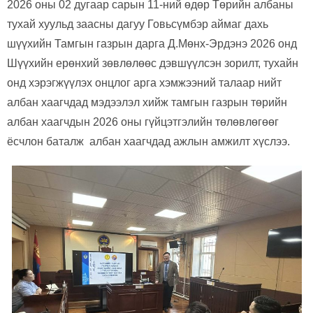
2026 оны 02 дугаар сарын 11-ний өдөр Төрийн албаны
тухай хуульд заасны дагуу Говьсүмбэр аймаг дахь
шүүхийн Тамгын газрын дарга Д.Мөнх-Эрдэнэ 2026 онд
Шүүхийн ерөнхий зөвлөлөөс дэвшүүлсэн зорилт, тухайн
онд хэрэгжүүлэх онцлог арга хэмжээний талаар нийт
албан хаагчдад мэдээлэл хийж тамгын газрын төрийн
албан хаагчдын 2026 оны гүйцэтгэлийн төлөвлөгөөг
ёсчлон баталж албан хаагчдад ажлын амжилт хүслээ.