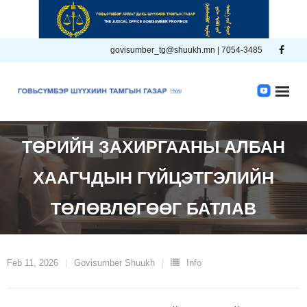
Skip
to
content
govisumber_tg@shuukh.mn | 7054-3485
ТӨРИЙН ЗАХИРГААНЫ АЛБАН
ХААГЧДЫН ГҮЙЦЭТГЭЛИЙН
ТӨЛӨВЛӨГӨӨГ БАТЛАВ
Feb 11, 2026
Govisumber Shuukh
Info